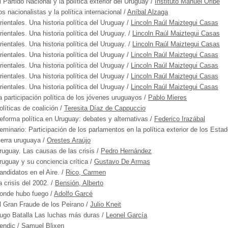
l Partido Nacional y la política exterior del Uruguay
/
Instituto Manuel Oribe
os nacionalistas y la política internacional
/
Aníbal Alzaga
rientales. Una historia política del Uruguay
/
Lincoln Raúl Maiztegui Casas
rientales. Una historia política del Uruguay.
/
Lincoln Raúl Maiztegui Casas
rientales. Una historia política del Uruguay.
/
Lincoln Raúl Maiztegui Casas
rientales. Una historia política del Uruguay
/
Lincoln Raúl Maiztegui Casas
rientales. Una historia política del Uruguay
/
Lincoln Raúl Maiztegui Casas
rientales. Una historia política del Uruguay
/
Lincoln Raúl Maiztegui Casas
rientales. Una historia política del Uruguay
/
Lincoln Raúl Maiztegui Casas
a participación política de los jóvenes uruguayos
/
Pablo Mieres
olíticas de coalición
/
Teresita Díaz de Cappuccio
eforma política en Uruguay: debates y alternativas
/
Federico Irazábal
eminario: Participación de los parlamentos en la política exterior de los Esta
ierra uruguaya
/
Orestes Araújo
ruguay. Las causas de las crisis
/
Pedro Hernández
ruguay y su conciencia crítica
/
Gustavo De Armas
andidatos en el Aire.
/
Rico, Carmen
a crisis del 2002.
/
Bensión, Alberto
onde hubo fuego
/
Adolfo Garcé
l Gran Fraude de los Peirano
/
Julio Kneit
ugo Batalla Las luchas más duras
/
Leonel García
endic
/
Samuel Blixen