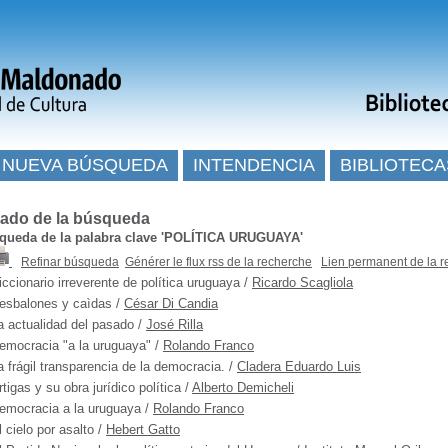
NUEVA BÚSQUEDA
INTENDENCIA
BIBLIOTECA
tado de la búsqueda
ueda de la palabra clave
'POLÍTICA URUGUAYA'
Refinar búsqueda
Générer le flux rss de la recherche
Lien permanent de la 
iccionario irreverente de política uruguaya
/
Ricardo Scagliola
esbalones y caìdas
/
César Di Candia
a actualidad del pasado
/
José Rilla
emocracia "a la uruguaya"
/
Rolando Franco
a frágil transparencia de la democracia.
/
Cladera Eduardo Luis
rtigas y su obra jurídico política
/
Alberto Demicheli
emocracia a la uruguaya
/
Rolando Franco
l cielo por asalto
/
Hebert Gatto