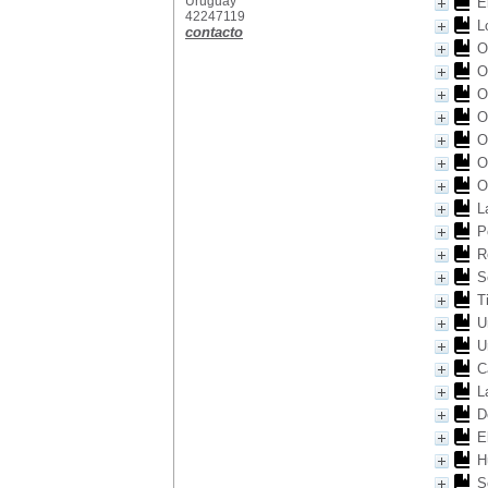
Uruguay
E
42247119
L
contacto
O
O
O
O
O
O
O
L
P
R
S
T
U
U
C
L
D
E
H
S