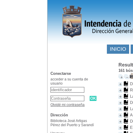
INICIO
Resul
161
búsq
Conectarse
acceder a su cuenta de
usuario
D
R
L
D
Olvidé mi contraseña
L
Dirección
A
Biblioteca José Artigas
D
Pérez del Puerto y Sarandí
E