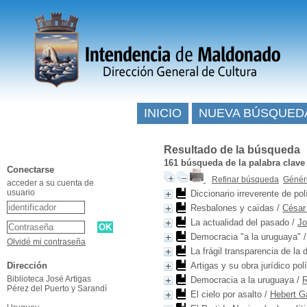
INICIO
NUEVA BÚSQUED
Resultado de la búsqueda
161
búsqueda de la palabra clav
Conectarse
Refinar búsqueda
Génére
acceder a su cuenta de
usuario
Diccionario irreverente de po
Resbalones y caìdas
/
César
La actualidad del pasado
/
Jo
Democracia "a la uruguaya"
Olvidé mi contraseña
La frágil transparencia de la
Dirección
Artigas y su obra jurídico polí
Biblioteca José Artigas
Democracia a la uruguaya
/
R
Pérez del Puerto y Sarandí
El cielo por asalto
/
Hebert G