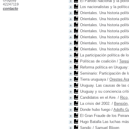
Uruguay
El Partido Nacional y la polít
42247119
Los nacionalistas y la polític
contacto
Orientales. Una historia polít
Orientales. Una historia polít
Orientales. Una historia polít
Orientales. Una historia polít
Orientales. Una historia polít
Orientales. Una historia polít
Orientales. Una historia polít
La participación política de 
Políticas de coalición
/
Teres
Reforma política en Uruguay:
Seminario: Participación de l
Tierra uruguaya
/
Orestes Ara
Uruguay. Las causas de las c
Uruguay y su conciencia crít
Candidatos en el Aire.
/
Rico
La crisis del 2002.
/
Bensión,
Donde hubo fuego
/
Adolfo G
El Gran Fraude de los Peiran
Hugo Batalla Las luchas más
Sendic
/
Samuel Blixen