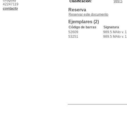
Uruguay
Clasificación:
989.5
42247119
contacto
Reserva
Reservar este documento
Ejemplares (2)
Código de barras
Signatura
52609
989.5 MAIo v. 
53251
989.5 MAIo v. 