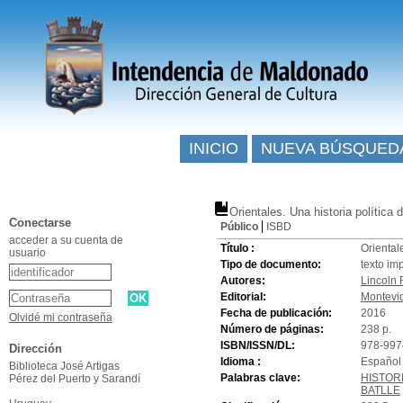
INICIO
NUEVA BÚSQUED
Orientales. Una historia política 
Conectarse
Público
ISBD
acceder a su cuenta de
Título :
Oriental
usuario
Tipo de documento:
texto im
Autores:
Lincoln 
Editorial:
Montevid
Fecha de publicación:
2016
Olvidé mi contraseña
Número de páginas:
238 p.
ISBN/ISSN/DL:
978-997
Dirección
Idioma :
Español 
Biblioteca José Artigas
Palabras clave:
HISTOR
Pérez del Puerto y Sarandí
BATLLE