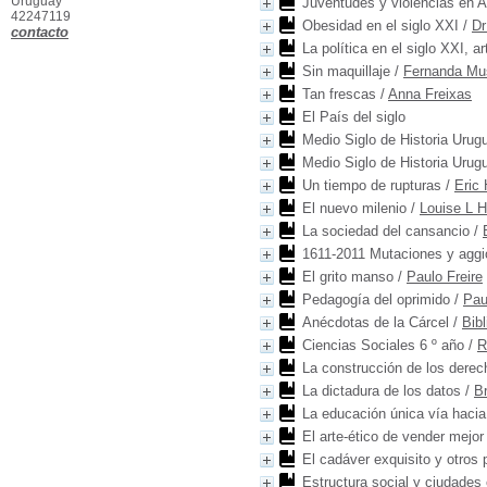
Uruguay
Juventudes y violencias en A
42247119
Obesidad en el siglo XXI
/
Dr
contacto
La política en el siglo XXI, a
Sin maquillaje
/
Fernanda Mu
Tan frescas
/
Anna Freixas
El País del siglo
Medio Siglo de Historia Uru
Medio Siglo de Historia Uru
Un tiempo de rupturas
/
Eric
El nuevo milenio
/
Louise L 
La sociedad del cansancio
/
1611-2011 Mutaciones y aggi
El grito manso
/
Paulo Freire
Pedagogía del oprimido
/
Pau
Anécdotas de la Cárcel
/
Bib
Ciencias Sociales 6 º año
/
R
La construcción de los derec
La dictadura de los datos
/
Br
La educación única vía hacia
El arte-ético de vender mejo
El cadáver exquisito y otros
Estructura social y ciudades