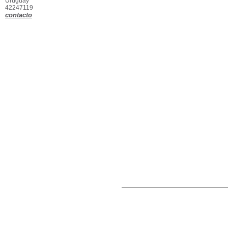
Uruguay
42247119
contacto