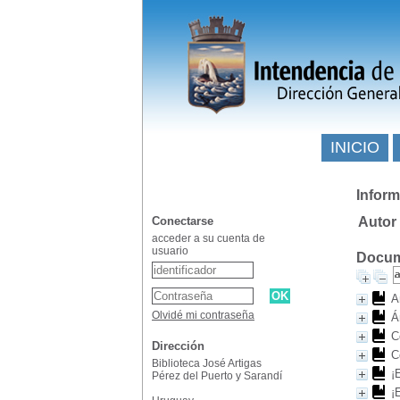
INICIO
Inform
Conectarse
Autor
acceder a su cuenta de
usuario
Docume
A
Olvidé mi contraseña
Á
C
Dirección
C
Biblioteca José Artigas
¡
Pérez del Puerto y Sarandí
¡