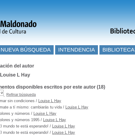
NUEVA BÚSQUEDA
INTENDENCIA
BIBLIOTECA
ación del autor
 Louise L Hay
ntos disponibles escritos por este autor (
18
)
Refinar búsqueda
mar sin condiciones
/
Louise L Hay
mate a tí mismo: cambiarás tu vida
/
Louise L Hay
olores y números
/
Louise L Hay
olores y números 1995
/
Louise L Hay
El mundo te está esperando!
/
Louise L Hay
El mundo te está esperando!
/
Louise L Hay