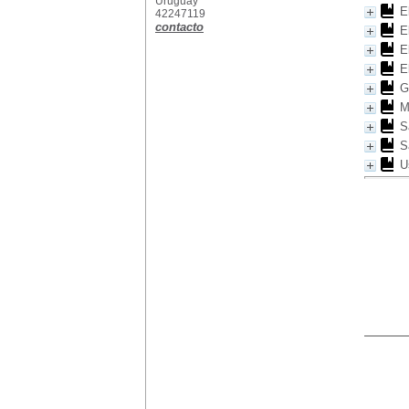
Uruguay
E
42247119
contacto
E
E
E
G
M
S
S
U