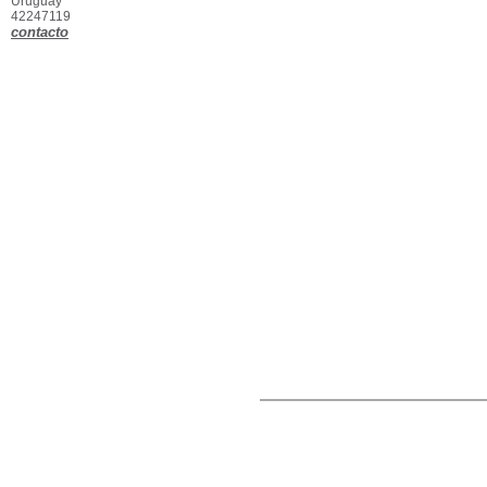
Uruguay
42247119
contacto