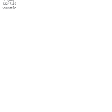
Uruguay
42247119
contacto