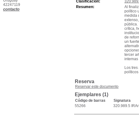
Uruguay
Clasificación:
320.989
42247119
Resumen:
Al final
contacto
político
medida q
extenso,
pública.
crítica,
instituc
de refor
un fuert
alternat
opciones
tercer a
internas
Los tres
político
Reserva
Reservar este documento
Ejemplares (1)
Código de barras
Signatura
55266
320.989.5 IRAr