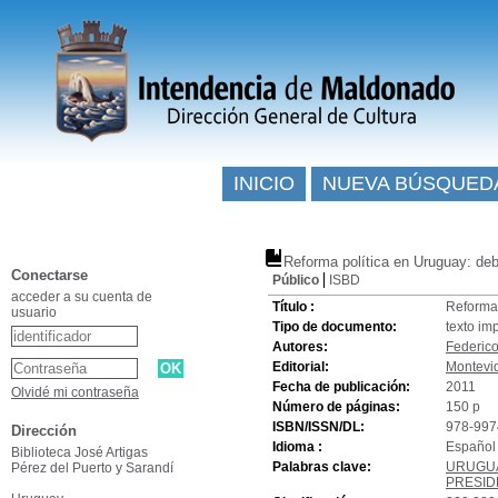
INICIO
NUEVA BÚSQUED
Reforma política en Uruguay: deb
Conectarse
Público
ISBD
acceder a su cuenta de
Título :
Reforma 
usuario
Tipo de documento:
texto im
Autores:
Federico
Editorial:
Montevi
Fecha de publicación:
2011
Olvidé mi contraseña
Número de páginas:
150 p
ISBN/ISSN/DL:
978-997
Dirección
Idioma :
Español 
Biblioteca José Artigas
Palabras clave:
URUGU
Pérez del Puerto y Sarandí
PRESID