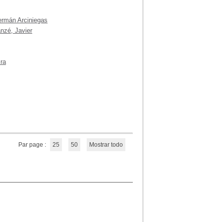
rmán Arciniegas
nzé, Javier
ira
Par page :
25
50
Mostrar todo