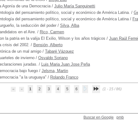
a Agonía de una Democracia
/
Julio María Sanguinetti
ntología del pensamiento político, social y económico de América Latina.
/
Ge
ntología del pensamiento político, social y económico de América Latina
/
Fra
urgueño, la seducción del poder
/
Silva, Alba
andidatos en el Aire.
/
Rico, Carmen
on la patria en la valija El Exilio, Wilson y los años trágicos
/
Juan Raúl Ferre
a crisis del 2002.
/
Bensión, Alberto
rónica de un mal amigo
/
Tabaré Vázquez
uarteles de invierno
/
Osvaldo Soriano
eclaraciones juradas.
/
Luis Maria Juan Jose Peña
emocracia bajo fuego
/
Jelsma, Martin
emocracia "a la uruguaya"
/
Rolando Franco
1
2
3
4
5
6
(1 - 15 / 86)
Buscar en Google
pmb