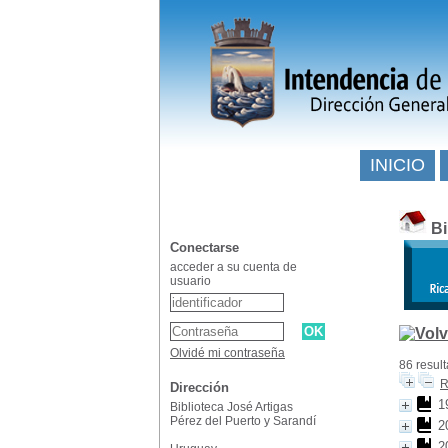
INICIO
Bi
Conectarse
acceder a su cuenta de
usuario
Olvidé mi contraseña
86 resul
R
Dirección
1
Biblioteca José Artigas
Pérez del Puerto y Sarandí
2
2