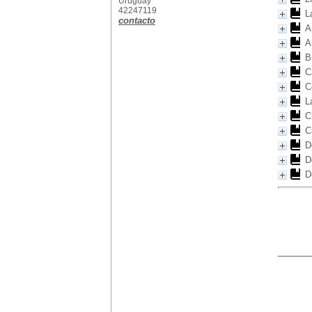
Uruguay
42247119
L
contacto
A
A
B
C
C
L
C
C
D
D
D