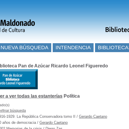
NUEVA BÚSQUEDA
INTENDENCIA
BIBLIOTECA
blioteca Pan de Azúcar Ricardo Leonel Figueredo
Política
tado(s)
efinar búsqueda
916-1929. La República Conservadora tomo II
/
Gerardo Caetano
0 años de democracia
/
Gerardo Caetano
002 Memorias de la crisis
/
Diego Zas