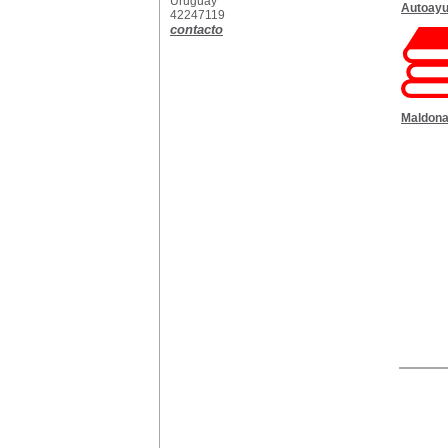
Uruguay
Autoay
42247119
contacto
Maldon