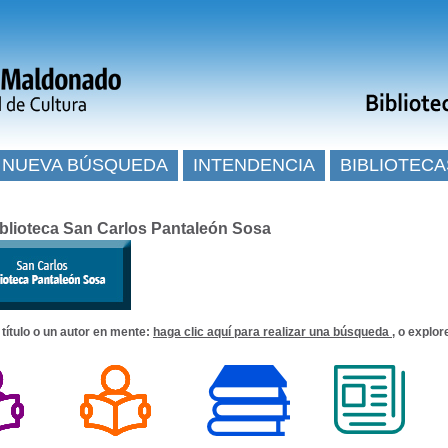
NUEVA BÚSQUEDA
INTENDENCIA
BIBLIOTECA
blioteca San Carlos Pantaleón Sosa
 título o un autor en mente:
haga clic aquí para realizar una búsqueda
, o explor