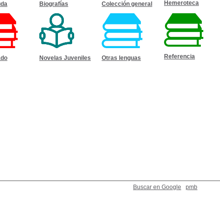
Hemeroteca
uda
Biografías
Colección general
Referencia
ado
Novelas Juveniles
Otras lenguas
Buscar en Google
pmb