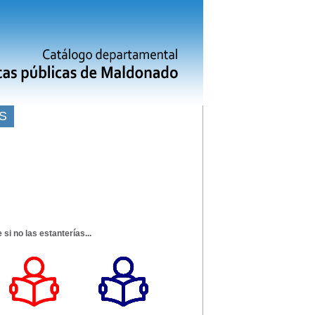
S
e si no las estanterías...