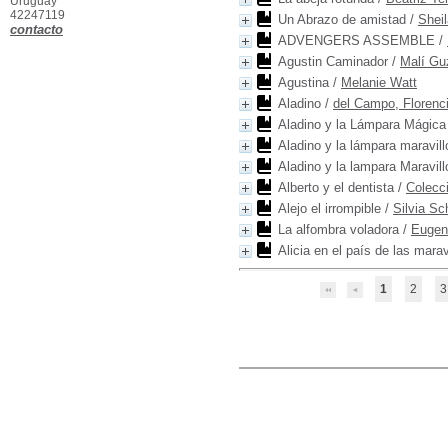
Uruguay
42247119
Un Abrazo de amistad
/
Shei
contacto
ADVENGERS ASSEMBLE
/
Agustin Caminador
/
Malí G
Agustina
/
Melanie Watt
Aladino
/
del Campo, Florenc
Aladino y la Lámpara Mágica
Aladino y la lámpara maravil
Aladino y la lampara Maravil
Alberto y el dentista
/
Colecc
Alejo el irrompible
/
Silvia Sc
La alfombra voladora
/
Eugeni
Alicia en el país de las marav
1
2
3