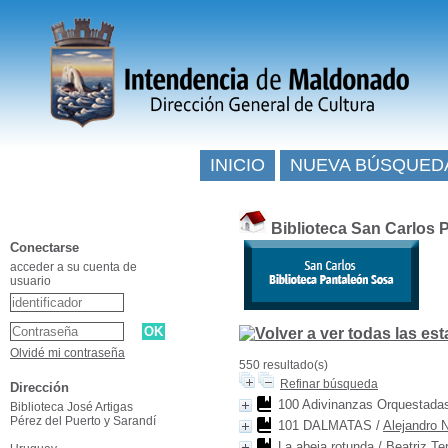
INICIO
NUEVA BÚSQUED
Biblioteca San Carlos 
Conectarse
acceder a su cuenta de
usuario
Olvidé mi contraseña
550 resultado(s)
Refinar búsqueda
Dirección
100 Adivinanzas Orquestada
Biblioteca José Artigas
Pérez del Puerto y Sarandí
101 DALMATAS
/
Alejandro 
La abeja rotunda
/
Beatriz Te