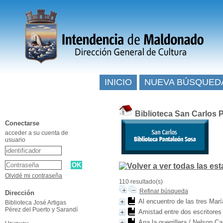
INICIO
NUEVA BÚSQUED
Biblioteca San Carlos 
Conectarse
acceder a su cuenta de
usuario
Olvidé mi contraseña
110 resultado(s)
Refinar búsqueda
Dirección
Al encuentro de las tres Mar
Biblioteca José Artigas
Pérez del Puerto y Sarandí
Amistad entre dos escritores 
Ana la guerrillera
/
Nelson Ca