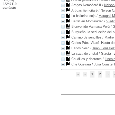
Uruguay
42247119
Artigas Ñemoñaré II
/
Nelson
contacto
Artigas ñemoñaré
/
Nelson C
La bailarina coja
/
Maragall,M
Barret en Montevideo
/
Vladi
Bienvenido Vaimaca Perú
/
G
Burgueño, la seducción del p
Camino de sencillez
/
Madre 
Carlos Páez Vilaró. Hasta do
Carlos Seijo
/
Juan González 
La casa de cristal
/
Garcìa - 
Caudillos y doctores
/
Lincol
Che Guevara
/
Julia Consten
1
2
3