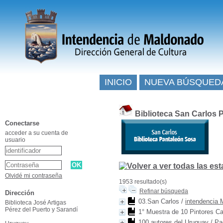
INICIO
NUEVA BÚSQUED
Biblioteca San Carlos 
Conectarse
acceder a su cuenta de
usuario
Olvidé mi contraseña
1953 resultado(s)
Refinar búsqueda
Dirección
03.San Carlos
/
intendencia 
Biblioteca José Artigas
Pérez del Puerto y Sarandí
1° Muestra de 10 Pintores 
100 autores del Uruguay
/
Pa