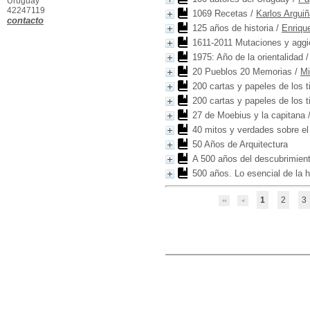
Uruguay
42247119
1069 Recetas
/
Karlos Argui
contacto
125 años de historia
/
Enriqu
1611-2011 Mutaciones y aggi
1975: Año de la orientalidad
20 Pueblos 20 Memorias
/
Mi
200 cartas y papeles de los 
200 cartas y papeles de los 
27 de Moebius y la capitana
40 mitos y verdades sobre el
50 Años de Arquitectura
A 500 años del descubrimient
500 años. Lo esencial de la h
1
2
3