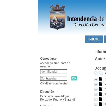
INICIO
Inform
Conectarse
Autor
acceder a su cuenta de
usuario
Docume
0
Olvidé mi contraseña
0
0
Dirección
0
Biblioteca José Artigas
0
Pérez del Puerto y Sarandí
L