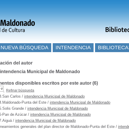
NUEVA BÚSQUEDA
INTENDENCIA
BIBLIOTECA
ación del autor
 intendencia Municipal de Maldonado
ntos disponibles escritos por este autor (
6
)
Refinar búsqueda
3.San Carlos
/
intendencia Municipal de Maldonado
4.Maldonado-Punta del Este
/
intendencia Municipal de Maldonado
5.Solis Grande
/
intendencia Municipal de Maldonado
6-Pan de Azúcar
/
intendencia Municipal de Maldonado
7.Aiguá
/
intendencia Municipal de Maldonado
ineamientos generales del plan director de Maldonado-Punta del Este
/
intend