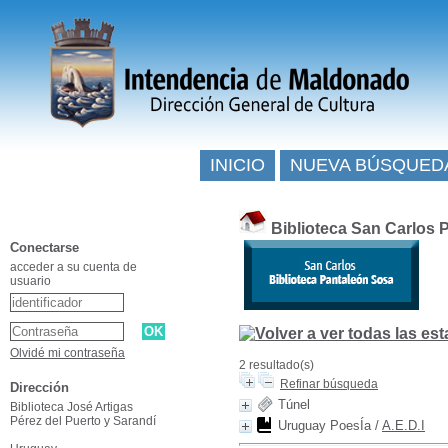
INICIO
NUEVA BÚSQUED
Biblioteca San Carlos 
Conectarse
acceder a su cuenta de
usuario
Olvidé mi contraseña
2 resultado(s)
Refinar búsqueda
Dirección
Túnel
Biblioteca José Artigas
Pérez del Puerto y Sarandí
Uruguay PoesÍa
/
A.E.D.I