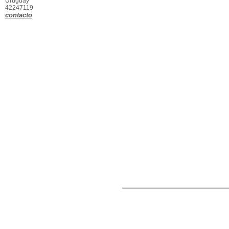
Uruguay
42247119
contacto