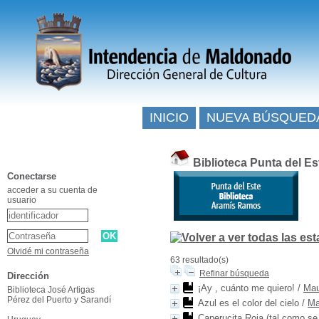
INICIO
NUEVA BÚSQUED
Biblioteca Punta del E
Conectarse
acceder a su cuenta de
usuario
Olvidé mi contraseña
63 resultado(s)
Refinar búsqueda
Dirección
¡Ay , cuánto me quiero!
/
Mau
Biblioteca José Artigas
Pérez del Puerto y Sarandí
Azul es el color del cielo
/
Ma
Caperucita Roja (tal como se 