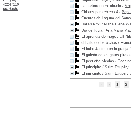
Uruguay
42247119
La cartera de mi abuela
/
Mag
contacto
Chistes para chicos 4
/
Pepe
Cuentos de Laguna del Sauc
Dailan Kifki
/
María Elena Wa
Día de lluvia
/
Ana María Ma
El aprendiz de mago
/
Ulf Ni
el baile de los bichos
/
Franc
El búho Jacinto en la granja
El galeón de los gatos pirata
El pequeño Nicolàs
/
Goscin
El principito
/
Saint Exupèry, 
El principito
/
Saint Exupèry, 
1
2