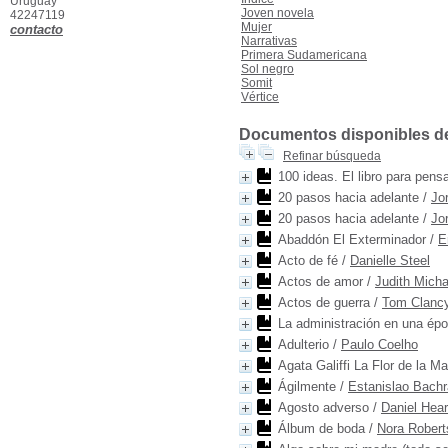
Uruguay
Joven novela
42247119
Mujer
contacto
Narrativas
Primera Sudamericana
Sol negro
Somit
Vértice
Documentos disponibles de e
Refinar búsqueda
100 ideas. El libro para pensa
20 pasos hacia adelante
/
Jo
20 pasos hacia adelante
/
Jo
Abaddón El Exterminador
/
E
Acto de fé
/
Danielle Steel
Actos de amor
/
Judith Micha
Actos de guerra
/
Tom Clanc
La administración en una ép
Adulterio
/
Paulo Coelho
Agata Galiffi La Flor de la Ma
Ágilmente
/
Estanislao Bach
Agosto adverso
/
Daniel Hea
Álbum de boda
/
Nora Robert