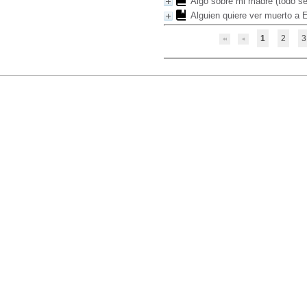
Algo sobre mi madre (todo s
Alguien quiere ver muerto a 
1
2
3