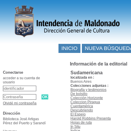
INICIO
NUEVA BÚSQUED
Información de la editorial
Conectarse
Sudamericana
localizada en :
acceder a su cuenta de
Buenos Aires
usuario
Colecciones adjuntas :
Biografía y testimonios
De bolsillo
Colección Horizonte
Coleccion Piragua
Olvidé mi contraseña
Cuentamérica
Descubriendo
Dirección
El Espejo
Harold Robbins Presenta
Biblioteca José Artigas
Hojas de ruta
Pérez del Puerto y Sarandí
In Situ
Índice