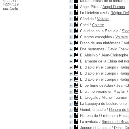
Uruguay
Metamorfosis de la literatura:
42247119
Angel Pitou
/
Angel Dumas
contacto
La bicicleta azul
/
Régine Def
Cándido
/
Voltaire
Chéri
/
Colette
Claudina en la Escuela
/
Sido
Cuentos escogidos
/
Voltaire
Diario de una ninfómana
/
Val
Dos hermanas
/
David Foenk
El Abisinio
/
Jean-Christophe
El amante de la China del no
El diablo en el cuerpo
/
Radi
El diablo en el cuerpo
/
Radi
El diablo en el cuerpo
/
Radi
El perfume de Adán
/
Jean-Ch
El último verano en Mayfair
El Urogallo
/
Michel Tournier
La Epopeya de Leclerc en el
Goriot, el padre
/
Honoré de 
Historia de O retorno a Roiss
La invitada
/
Simone de Beau
Jacque el fatalista
/
Denis Di