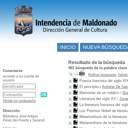
INICIO
NUEVA BÚSQUED
Resultado de la búsqueda
901
búsqueda de la palabra clav
Conectarse
Refinar búsqueda
Génére
acceder a su cuenta de
usuario
Poesía francesa del siglo XI
El principito
/
Antoine De Sai
Memorias de un médico
/
Du
Literatura del siglo XX
/
Jorge
Olvidé mi contraseña
La literatura fransesa del sigl
Dirección
Los Premios Nobel de literat
Biblioteca José Artigas
Metamorfosis de la literatura:
Pérez del Puerto y Sarandí
Metamorfosis de la literatura: