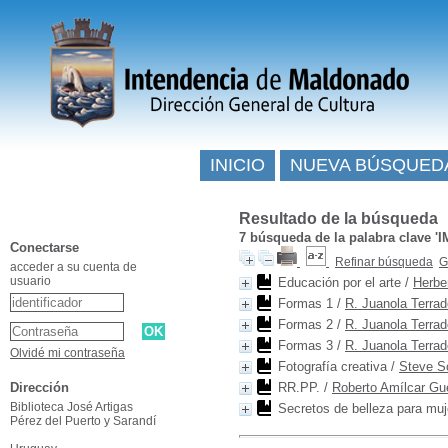
INICIO
NUEVA BÚSQUED
Resultado de la búsqueda
7
búsqueda de la palabra clave
'
Conectarse
Refinar búsqueda
G
acceder a su cuenta de
usuario
Educación por el arte
/
Herbe
Formas 1
/
R. Juanola Terrad
Formas 2
/
R. Juanola Terrad
Formas 3
/
R. Juanola Terrad
Olvidé mi contraseña
Fotografía creativa
/
Steve S
Dirección
RR.PP.
/
Roberto Amílcar Gu
Biblioteca José Artigas
Secretos de belleza para muj
Pérez del Puerto y Sarandí