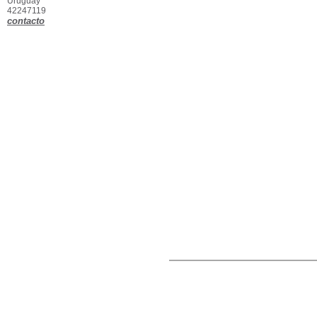
Uruguay
42247119
contacto