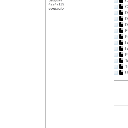
Uruguay
C
42247119
C
contacto
D
D
D
E
F
L
L
P
T
T
U