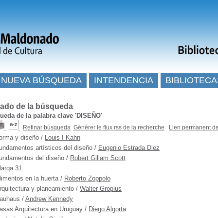
NUEVA BÚSQUEDA
INTENDENCIA
BIBLIOTECA
tado de la búsqueda
eda de la palabra clave
'DISEÑO'
Refinar búsqueda
Générer le flux rss de la recherche
Lien permanent de
orma y diseño
/
Louis I Kahn
undamentos artísticos del diseño
/
Eugenio Estrada Diez
undamentos del diseño
/
Robert Gillam Scott
larqa 31
limentos en la huerta
/
Roberto Zoppolo
rquitectura y planeamiento
/
Walter Gropius
auhaus
/
Andrew Kennedy
asas Arquitectura en Uruguay
/
Diego Algorta