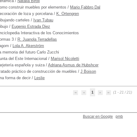
erámica
/
Natalia Biroli
omo construir muebles por elementos
/
Mario Fabbro Dal
ecoración de loza y porcelana
/
K. Ortengren
ibujando carteles
/
Ivan Tubau
ibujo
/
Eugenio Estrada Diez
nciclopedia Interactiva de los Conocimientos
ormas 3
/
R. Juanola Terradellas
agom
/
Lola A. Akerström
a memoria del futuro Carlo Zucchi
unta del Este Internacional
/
Marisol Nicoletti
arjetería española y suiza
/
Adriana Asmus de Hubshcer
ratado práctico de construcción de muebles
/
J Boison
na forma de decir
/
Leslie
1
(1 - 21 / 21)
Buscar en Google
pmb