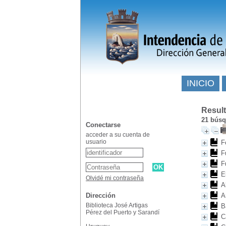
INICIO
Resul
21
búsqu
Conectarse
acceder a su cuenta de
usuario
F
F
F
E
Olvidé mi contraseña
A
Dirección
A
Biblioteca José Artigas
B
Pérez del Puerto y Sarandí
C