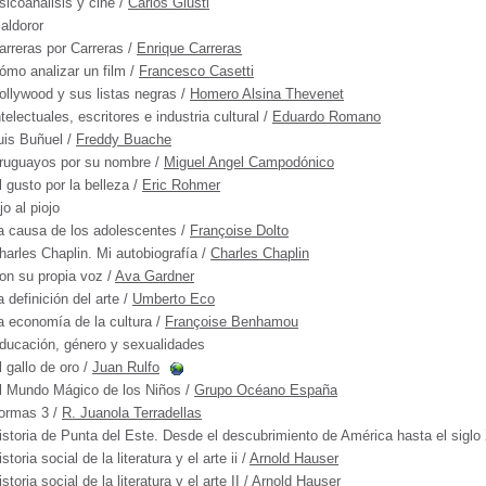
sicoanálisis y cine
/
Carlos Giusti
aldoror
arreras por Carreras
/
Enrique Carreras
ómo analizar un film
/
Francesco Casetti
ollywood y sus listas negras
/
Homero Alsina Thevenet
ntelectuales, escritores e industria cultural
/
Eduardo Romano
uis Buñuel
/
Freddy Buache
ruguayos por su nombre
/
Miguel Angel Campodónico
l gusto por la belleza
/
Eric Rohmer
jo al piojo
a causa de los adolescentes
/
Françoise Dolto
harles Chaplin. Mi autobiografía
/
Charles Chaplin
on su propia voz
/
Ava Gardner
a definición del arte
/
Umberto Eco
a economía de la cultura
/
Françoise Benhamou
ducación, género y sexualidades
l gallo de oro
/
Juan Rulfo
l Mundo Mágico de los Niños
/
Grupo Océano España
ormas 3
/
R. Juanola Terradellas
istoria de Punta del Este. Desde el descubrimiento de América hasta el siglo
istoria social de la literatura y el arte ii
/
Arnold Hauser
istoria social de la literatura y el arte II
/
Arnold Hauser