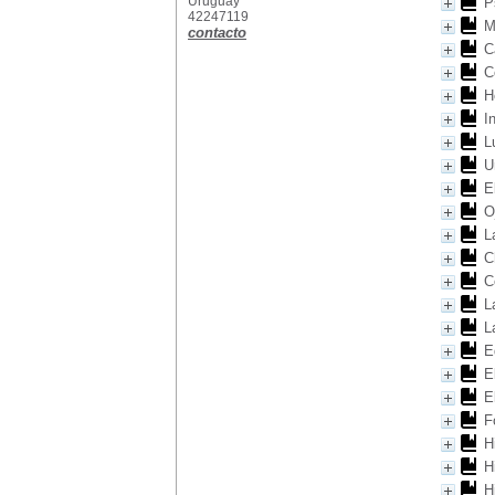
Uruguay
P
42247119
M
contacto
C
C
H
I
L
U
E
O
L
C
C
L
L
E
E
E
F
H
H
H