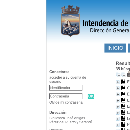
INICIO
Resul
35
búsqu
Conectarse
acceder a su cuenta de
usuario
E
C
E
E
Olvidé mi contraseña
L
Dirección
L
Biblioteca José Artigas
L
Pérez del Puerto y Sarandí
P