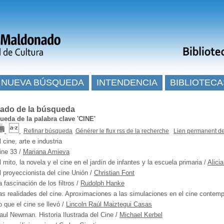
NUEVA BÚSQUEDA
INTENDENCIA
BIBLIOTECA
tado de la búsqueda
eda de la palabra clave
'CINE'
Refinar búsqueda
Générer le flux rss de la recherche
Lien permanent de
l cine, arte e industria
ine 33
/
Mariana Amieva
l mito, la novela y el cine en el jardín de infantes y la escuela primaria
/
Alici
l proyeccionista del cine Unión
/
Christian Font
a fascinación de los filtros
/
Rudolph Hanke
as realidades del cine. Aproximaciones a las simulaciones en el cine contem
o que el cine se llevó
/
Lincoln Raúl Maiztegui Casas
aul Newman. Historia Ilustrada del Cine
/
Michael Kerbel