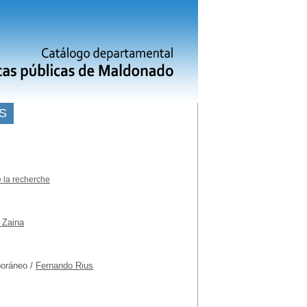
S
 la recherche
a Zaina
poráneo
/
Fernando Rius