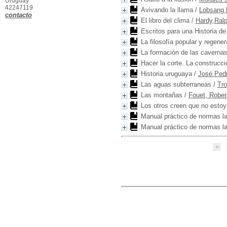
Uruguay
42247119
Avivando la llama
/
Lobsang
contacto
El libro del clima
/
Hardy,Ral
Escritos para una Historia de
La filosofía popular y regen
La formación de las caverna
Hacer la corte. La construcció
Historia uruguaya
/
José Ped
Las aguas subterraneas
/
Tro
Las montañas
/
Fouet, Rober
Los otros creen que no estoy
Manual práctico de normas l
Manual práctico de normas l