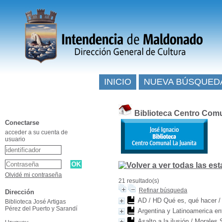
INICIO
NUEVA BÚSQUED
Biblioteca Centro Comu
Conectarse
acceder a su cuenta de
usuario
Olvidé mi contraseña
21 resultado(s)
Refinar búsqueda
Dirección
AD / HD Qué es, qué hacer
Biblioteca José Artigas
Pérez del Puerto y Sarandí
Argentina y Latinoamerica en
Asalto a la ilusión
/
Morales 