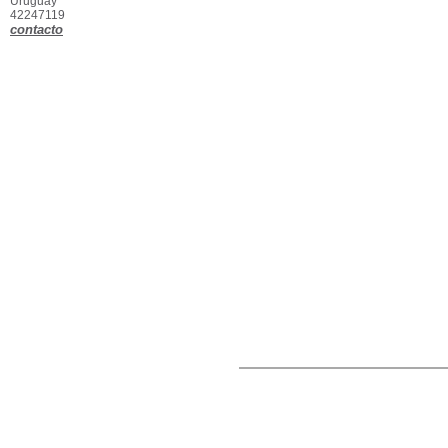
Uruguay
42247119
contacto