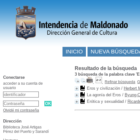
INICIO
NUEVA BÚSQUED
Resultado de la búsqueda
3
búsqueda de la palabra clave
'
Conectarse
Refinar búsqueda
G
acceder a su cuenta de
usuario
Eros y civilización
/
Herbert 
La agonía del Eros
/
Byung-C
Erótica y sexualidad
/
Ricard
Olvidé mi contraseña
Dirección
Biblioteca José Artigas
Pérez del Puerto y Sarandí