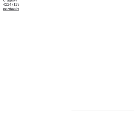
Uruguay
42247119
contacto