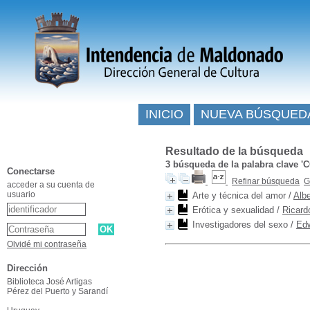
INICIO
NUEVA BÚSQUED
Resultado de la búsqueda
3
búsqueda de la palabra clave
'
Conectarse
Refinar búsqueda
G
acceder a su cuenta de
usuario
Arte y técnica del amor
/
Albe
Erótica y sexualidad
/
Ricard
Investigadores del sexo
/
Ed
Olvidé mi contraseña
Dirección
Biblioteca José Artigas
Pérez del Puerto y Sarandí