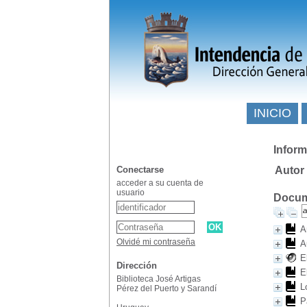
INICIO
Inform
Conectarse
Autor
acceder a su cuenta de
usuario
Docume
A
Olvidé mi contraseña
A
E
Dirección
E
Biblioteca José Artigas
L
Pérez del Puerto y Sarandí
P