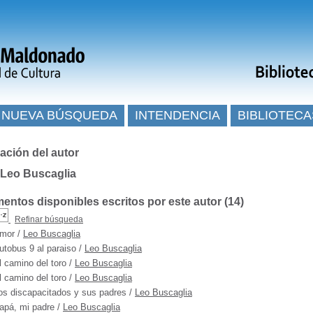
NUEVA BÚSQUEDA
INTENDENCIA
BIBLIOTECA
ación del autor
 Leo Buscaglia
ntos disponibles escritos por este autor (
14
)
Refinar búsqueda
mor
/
Leo Buscaglia
utobus 9 al paraiso
/
Leo Buscaglia
l camino del toro
/
Leo Buscaglia
l camino del toro
/
Leo Buscaglia
os discapacitados y sus padres
/
Leo Buscaglia
apá, mi padre
/
Leo Buscaglia