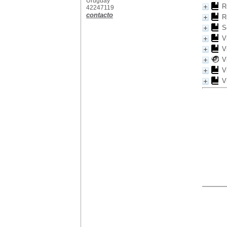
Uruguay
R
42247119
contacto
R
S
V
V
V
V
V