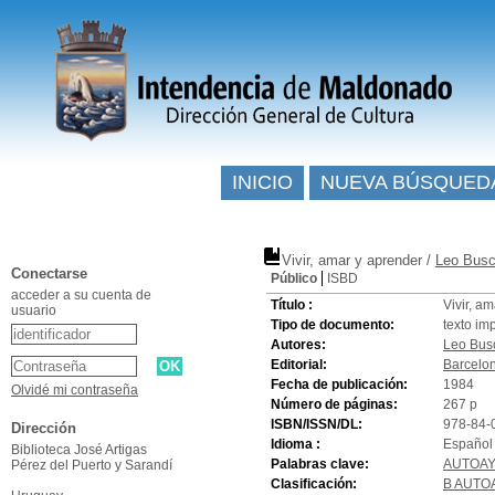
INICIO
NUEVA BÚSQUED
Vivir, amar y aprender
/
Leo Busc
Conectarse
Público
ISBD
acceder a su cuenta de
Título :
Vivir, a
usuario
Tipo de documento:
texto im
Autores:
Leo Bus
Editorial:
Barcelon
Fecha de publicación:
1984
Olvidé mi contraseña
Número de páginas:
267 p
ISBN/ISSN/DL:
978-84-
Dirección
Idioma :
Español 
Biblioteca José Artigas
Palabras clave:
AUTOA
Pérez del Puerto y Sarandí
Clasificación:
B AUTO