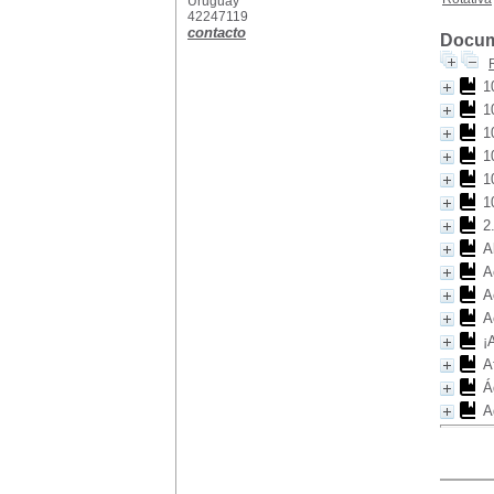
Uruguay
42247119
contacto
Docume
1
1
1
1
1
1
2
A
A
A
A
¡
A
Á
A