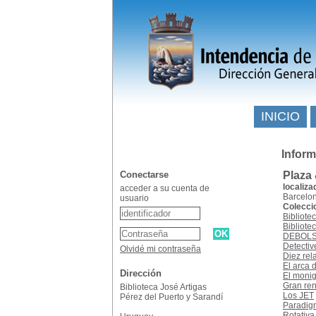
INICIO
Inform
Conectarse
Plaza
localiza
acceder a su cuenta de
Barcelo
usuario
Colecci
Bibliote
Bibliote
DEBOLS
Detectiv
Olvidé mi contraseña
Diez rel
El arca 
Dirección
El monig
Gran re
Biblioteca José Artigas
Los JET
Pérez del Puerto y Sarandí
Paradig
Rotativa