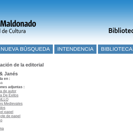
NUEVA BÚSQUEDA
INTENDENCIA
BIBLIOTECA
ación de la editorial
 & Janés
da en :
na
ones adjuntas :
ca de autor
ca De Exitos
ILLO
es Medievales
atos
del papel
ote de papel
no
ma