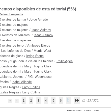
ntos disponibles de esta editorial (
556
)
Refinar búsqueda
0 relatos de la mar
/
Jorge Amado
0 relatos de mujeres
0 relatos de mujeres
/
Isaac Asimov
0 Relatos de Mujeres.
/
Isaac Asimov
0 relatos de suspense
0 relatos de terror
/
Ambrose Bierce
. Los bufones de Dios
/
Morris West
bismos de gloria
/
Irving Stone
coso y fuga: con la cia en los talones
/
Philip Agee
cuérdate de mí
/
Mary Higgins Clark
cuérdate de mí
/
Mary Higgins Clark
Adelante, Jeeves!
/
P.G. Wodehouse
frodita
/
Isabel Allende
guilas Negras
/
Larry Collins
guilas Negras
/
Larry Collins
1
2
3
4
5
6
(1 - 15 / 556)