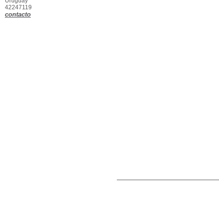
Uruguay
42247119
contacto