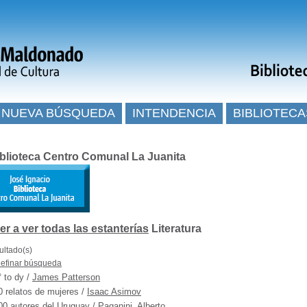
NUEVA BÚSQUEDA
INTENDENCIA
BIBLIOTECA
blioteca Centro Comunal La Juanita
Literatura
ultado(s)
efinar búsqueda
° to dy
/
James Patterson
0 relatos de mujeres
/
Isaac Asimov
00 autores del Uruguay
/
Paganini, Alberto