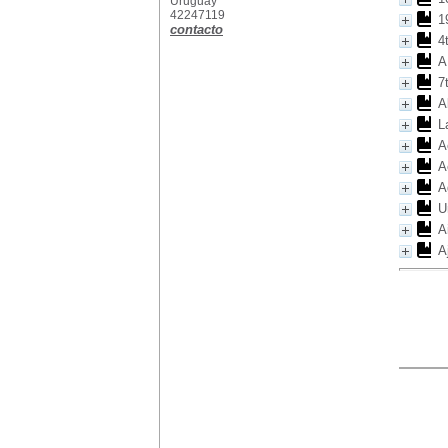
Uruguay
42247119
1
contacto
4
A
7
A
L
A
A
A
U
A
A