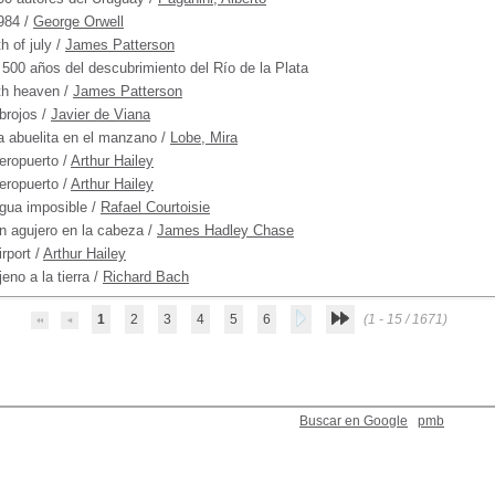
984
/
George Orwell
th of july
/
James Patterson
 500 años del descubrimiento del Río de la Plata
th heaven
/
James Patterson
brojos
/
Javier de Viana
a abuelita en el manzano
/
Lobe, Mira
eropuerto
/
Arthur Hailey
eropuerto
/
Arthur Hailey
gua imposible
/
Rafael Courtoisie
n agujero en la cabeza
/
James Hadley Chase
irport
/
Arthur Hailey
jeno a la tierra
/
Richard Bach
1
2
3
4
5
6
(1 - 15 / 1671)
Buscar en Google
pmb