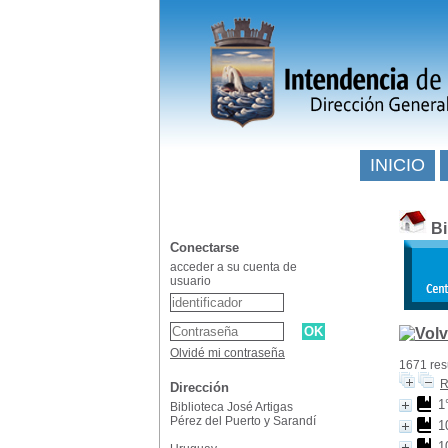
INICIO
Bi
Conectarse
acceder a su cuenta de
usuario
Olvidé mi contraseña
1671 res
R
Dirección
1
Biblioteca José Artigas
Pérez del Puerto y Sarandí
1
1