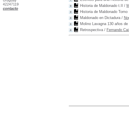
Uruguay
42247119
Historia de Maldonado t.II
/
M
contacto
Historia de Maldonado Tomo 
Maldonado en Dictadura
/
No
Molino Lavagna 130 años de h
Retrospectiva
/
Fernando Cai