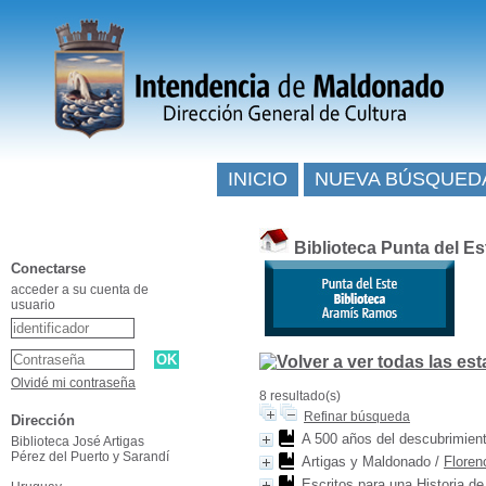
INICIO
NUEVA BÚSQUED
Biblioteca Punta del E
Conectarse
acceder a su cuenta de
usuario
Olvidé mi contraseña
8 resultado(s)
Refinar búsqueda
Dirección
A 500 años del descubrimient
Biblioteca José Artigas
Pérez del Puerto y Sarandí
Artigas y Maldonado
/
Floren
Escritos para una Historia de