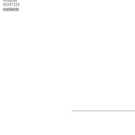
Uruguay
42247119
contacto