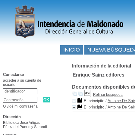
INICIO
NUEVA BÚSQUED
Información de la editorial
Conectarse
Enrique Sainz editores
acceder a su cuenta de
usuario
Documentos disponibles de e
Refinar búsqueda
El principito
/
Antoine De Sai
Olvidé mi contraseña
El principito
/
Antoine De Sai
Dirección
Biblioteca José Artigas
Pérez del Puerto y Sarandí