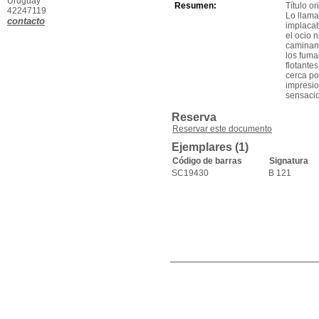
Uruguay
Resumen:
Título or
42247119
Lo llama
contacto
implacab
el ocio 
caminand
los fuma
flotante
cerca po
impresio
sensacio
Reserva
Reservar este documento
Ejemplares (1)
Código de barras
Signatura
SC19430
B 121