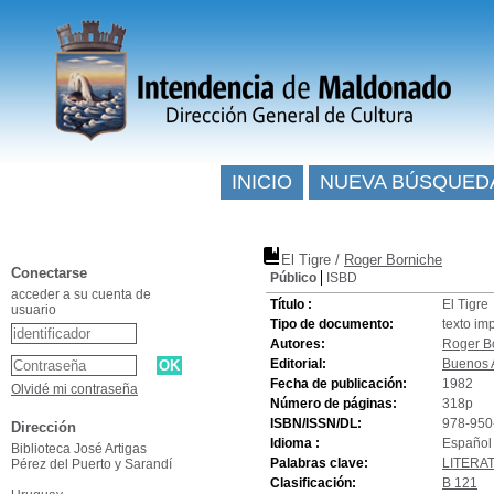
INICIO
NUEVA BÚSQUED
El Tigre
/
Roger Borniche
Conectarse
Público
ISBD
acceder a su cuenta de
Título :
El Tigre
usuario
Tipo de documento:
texto im
Autores:
Roger B
Editorial:
Buenos A
Fecha de publicación:
1982
Olvidé mi contraseña
Número de páginas:
318p
ISBN/ISSN/DL:
978-950
Dirección
Idioma :
Español 
Biblioteca José Artigas
Palabras clave:
LITERA
Pérez del Puerto y Sarandí
Clasificación:
B 121