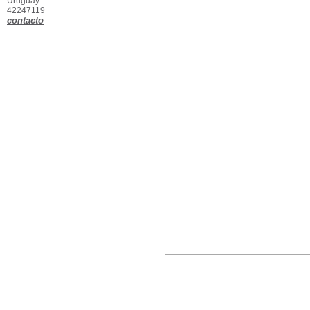
Uruguay
42247119
contacto