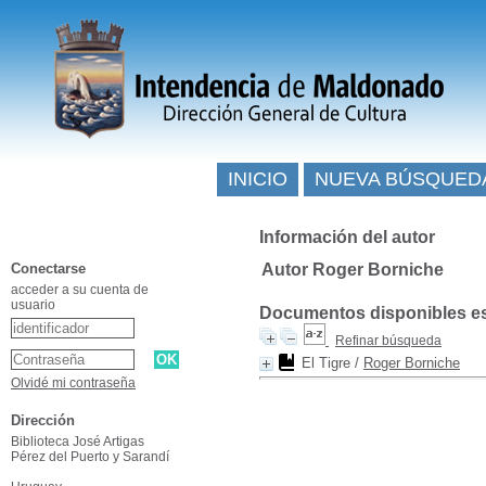
INICIO
NUEVA BÚSQUED
Información del autor
Conectarse
Autor Roger Borniche
acceder a su cuenta de
usuario
Documentos disponibles esc
Refinar búsqueda
El Tigre
/
Roger Borniche
Olvidé mi contraseña
Dirección
Biblioteca José Artigas
Pérez del Puerto y Sarandí