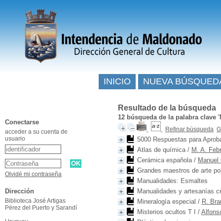
INICIO
NUEVA BÚSQUED
Resultado de la búsqueda
12
búsqueda de la palabra clave
Conectarse
Refinar búsqueda
G
acceder a su cuenta de
usuario
5000 Respuestas para Aprob
Atlas de química
/
M. A. Feb
Cerámica española
/
Manuel 
Grandes maestros de arte po
Olvidé mi contraseña
Manualidades: Esmaltes
Dirección
Manualidades y artesanías c
Biblioteca José Artigas
Mineralogía especial
/
R. Bra
Pérez del Puerto y Sarandí
Misterios ocultos T I
/
Alfons