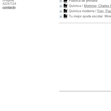
Uruguay
Plástica de primaria
42247119
Química
/
Mortimer, Charles 
contacto
Química moderna
/
Frey, Pau
Tu mejor ayuda escolar: Mine