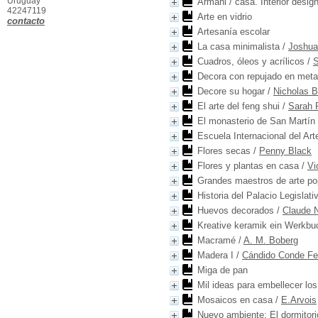
Uruguay
Armani / casa. Interior desig
42247119
Arte en vidrio
contacto
Artesanía escolar
La casa minimalista
/
Joshua
Cuadros, óleos y acrílicos
/
S
Decora con repujado en meta
Decore su hogar
/
Nicholas B
El arte del feng shui
/
Sarah 
El monasterio de San Martín 
Escuela Internacional del Art
Flores secas
/
Penny Black
Flores y plantas en casa
/
Vi
Grandes maestros de arte po
Historia del Palacio Legislat
Huevos decorados
/
Claude 
Kreative keramik ein Werkbu
Macramé
/
A. M. Boberg
Madera I
/
Cándido Conde Fe
Miga de pan
Mil ideas para embellecer los
Mosaicos en casa
/
E.Arvois
Nuevo ambiente: El dormitori