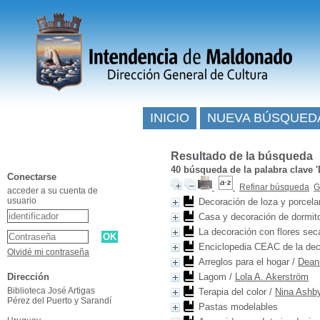
INICIO
NUEVA BÚSQUED
Resultado de la búsqueda
40
búsqueda de la palabra clave
Conectarse
Refinar búsqueda
G
acceder a su cuenta de
usuario
Decoración de loza y porcela
Casa y decoración de dormito
La decoración con flores sec
Enciclopedia CEAC de la dec
Olvidé mi contraseña
Arreglos para el hogar
/
Dean
Dirección
Lagom
/
Lola A. Akerström
Biblioteca José Artigas
Terapia del color
/
Nina Ashb
Pérez del Puerto y Sarandí
Pastas modelables