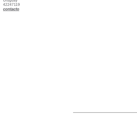
Uruguay
42247119
contacto