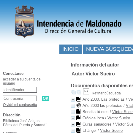
INICIO
NUEVA BÚSQUED
Información del autor
Conectarse
Autor Víctor Sueiro
acceder a su cuenta de
usuario
Documentos disponibles esc
Refinar búsqueda
Año 2000. Las profecías
/
Ví
Olvidé mi contraseña
Año 2000 las profecías
/
Víct
Bendita tú eres
/
Víctor Suei
Dirección
Crónica loca
/
Víctor Sueiro
Biblioteca José Artigas
Curas sanadores
/
Víctor Sue
Pérez del Puerto y Sarandí
El ángel
/
Víctor Sueiro