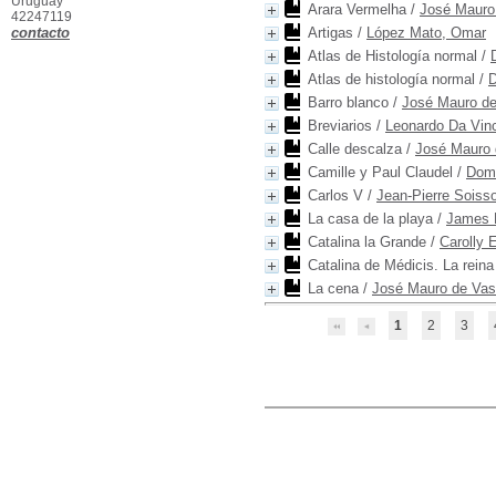
Uruguay
Arara Vermelha
/
José Mauro
42247119
contacto
Artigas
/
López Mato, Omar
Atlas de Histología normal
/
Atlas de histología normal
/
D
Barro blanco
/
José Mauro d
Breviarios
/
Leonardo Da Vinc
Calle descalza
/
José Mauro 
Camille y Paul Claudel
/
Dom
Carlos V
/
Jean-Pierre Soiss
La casa de la playa
/
James 
Catalina la Grande
/
Carolly 
Catalina de Médicis. La reina
La cena
/
José Mauro de Vas
1
2
3