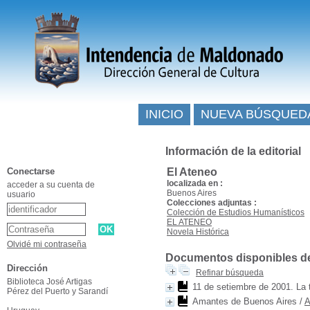
INICIO
NUEVA BÚSQUED
Información de la editorial
Conectarse
El Ateneo
localizada en :
acceder a su cuenta de
Buenos Aires
usuario
Colecciones adjuntas :
Colección de Estudios Humanísticos
EL ATENEO
Novela Histórica
Olvidé mi contraseña
Documentos disponibles de e
Dirección
Refinar búsqueda
Biblioteca José Artigas
11 de setiembre de 2001. La t
Pérez del Puerto y Sarandí
Amantes de Buenos Aires
/
A