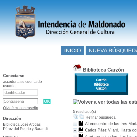
INICIO
NUEVA BÚSQUED
Biblioteca Garzón
Conectarse
acceder a su cuenta de
usuario
Olvidé mi contraseña
5 resultado(s)
Refinar búsqueda
Dirección
Al encuentro de las tres Mar
Biblioteca José Artigas
Pérez del Puerto y Sarandí
Carlos Páez Vilaró. Hasta do
A mí me aplauden. Las histor