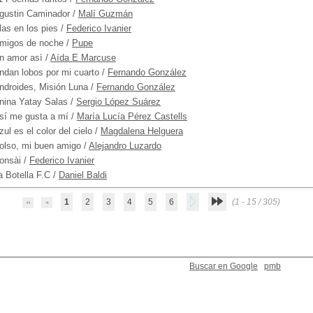
gustin Caminador
/
Malí Guzmán
las en los pies
/
Federico Ivanier
migos de noche
/
Pupe
n amor asì
/
Aída E Marcuse
ndan lobos por mi cuarto
/
Fernando González
ndroides, Misión Luna
/
Fernando González
nina Yatay Salas
/
Sergio López Suárez
sí me gusta a mí
/
María Lucía Pérez Castells
zul es el color del cielo
/
Magdalena Helguera
olso, mi buen amigo
/
Alejandro Luzardo
onsài
/
Federico Ivanier
a Botella F.C
/
Daniel Baldi
1
2
3
4
5
6
(1 - 15 / 305)
Buscar en Google
pmb