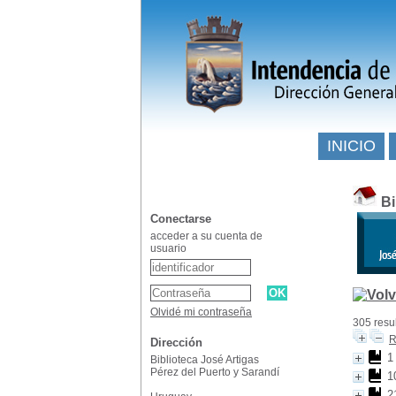
INICIO
Bi
Conectarse
acceder a su cuenta de
usuario
Olvidé mi contraseña
305 resu
R
Dirección
1
Biblioteca José Artigas
Pérez del Puerto y Sarandí
1
2