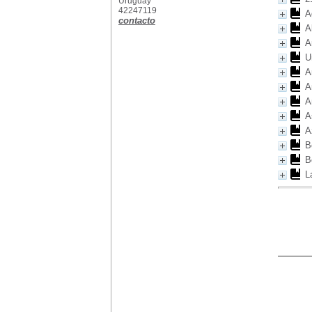
Uruguay
42247119
A
contacto
A
A
U
A
A
A
A
A
B
B
L