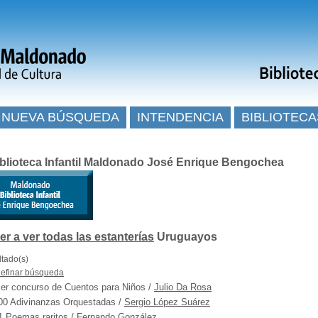
NUEVA BÚSQUEDA
INTENDENCIA
BIBLIOTECA
blioteca Infantil Maldonado José Enrique Bengochea
Uruguayos
ltado(s)
efinar búsqueda
 er concurso de Cuentos para Niños
/
Julio Da Rosa
00 Adivinanzas Orquestadas
/
Sergio López Suárez
1 Poemas raritos
/
Fernando González