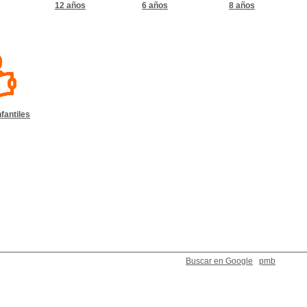
12 años
6 años
8 años
nfantiles
Buscar en Google
pmb