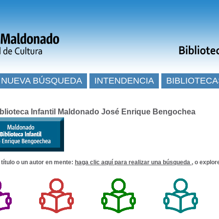
NUEVA BÚSQUEDA
INTENDENCIA
BIBLIOTECA
blioteca Infantil Maldonado José Enrique Bengochea
 título o un autor en mente:
haga clic aquí para realizar una búsqueda
, o explor