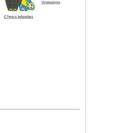
Uruguayos
C?mics Infantiles