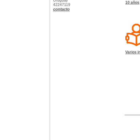
Uruguay
10 años
42247119
contacto
Varios i