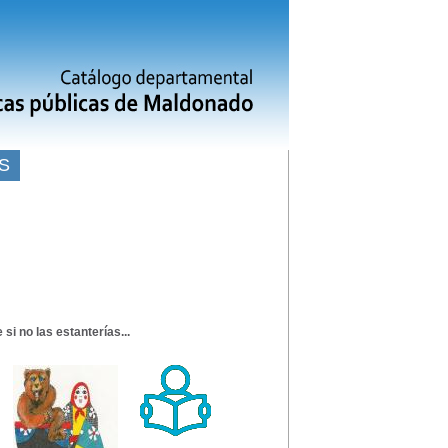
S
e si no las estanterías...