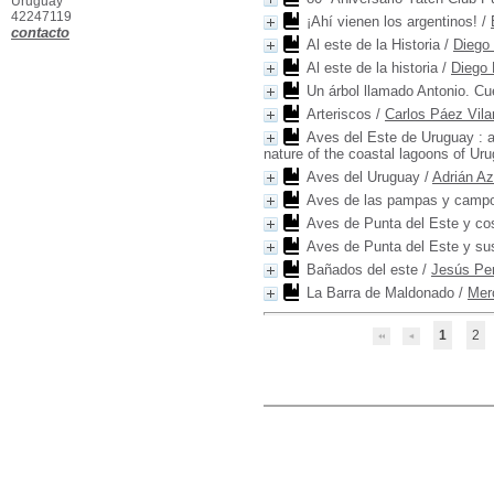
Uruguay
42247119
¡Ahí vienen los argentinos!
/
contacto
Al este de la Historia
/
Diego 
Al este de la historia
/
Diego 
Un árbol llamado Antonio. C
Arteriscos
/
Carlos Páez Vila
Aves del Este de Uruguay : a
nature of the coastal lagoons of Ur
Aves del Uruguay
/
Adrián Az
Aves de las pampas y campos
Aves de Punta del Este y co
Aves de Punta del Este y su
Bañados del este
/
Jesús Pe
La Barra de Maldonado
/
Mer
1
2