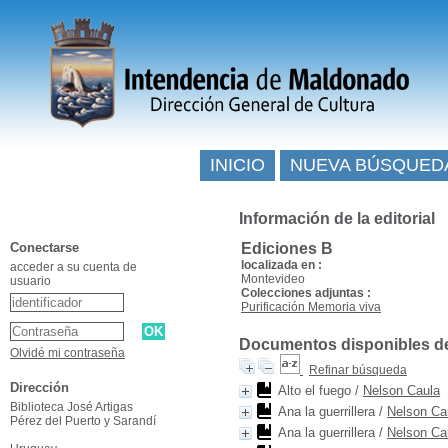
INICIO
NUEVA BÚSQUED
Información de la editorial
Conectarse
Ediciones B
localizada en :
acceder a su cuenta de
Montevideo
usuario
Colecciones adjuntas :
Purificación Memoria viva
Documentos disponibles de e
Olvidé mi contraseña
Refinar búsqueda
Dirección
Alto el fuego
/
Nelson Caula
Biblioteca José Artigas
Ana la guerrillera
/
Nelson Ca
Pérez del Puerto y Sarandí
Ana la guerrillera
/
Nelson Ca