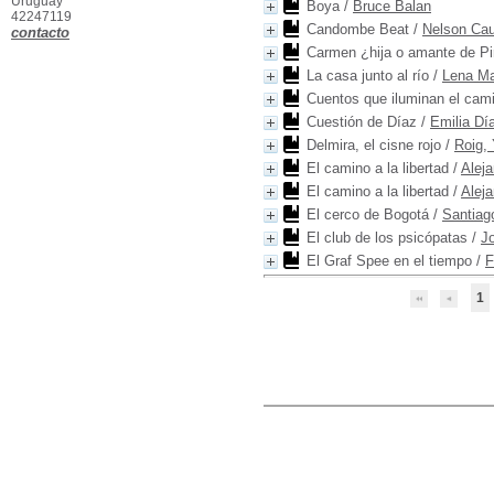
Uruguay
Boya
/
Bruce Balan
42247119
Candombe Beat
/
Nelson Cau
contacto
Carmen ¿hija o amante de Pi
La casa junto al río
/
Lena M
Cuentos que iluminan el cam
Cuestión de Díaz
/
Emilia Dí
Delmira, el cisne rojo
/
Roig, 
El camino a la libertad
/
Alej
El camino a la libertad
/
Alej
El cerco de Bogotá
/
Santia
El club de los psicópatas
/
J
El Graf Spee en el tiempo
/
F
1