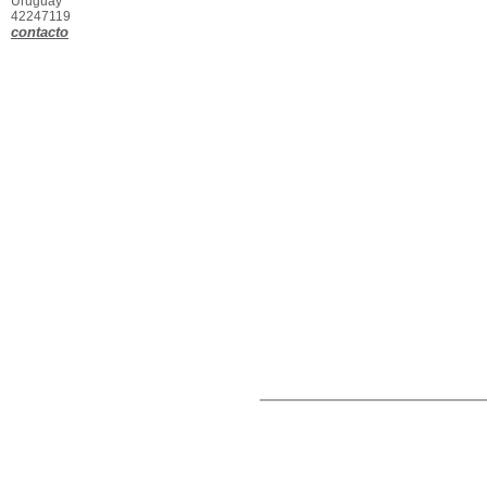
Uruguay
42247119
contacto