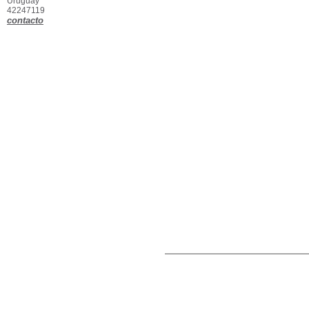
Uruguay
42247119
contacto