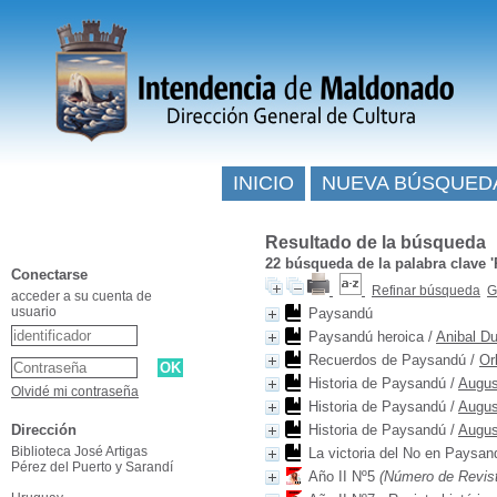
INICIO
NUEVA BÚSQUED
Resultado de la búsqueda
22
búsqueda de la palabra clave
Conectarse
Refinar búsqueda
G
acceder a su cuenta de
usuario
Paysandú
Paysandú heroica
/
Anibal D
Recuerdos de Paysandú
/
Or
Historia de Paysandú
/
Augus
Olvidé mi contraseña
Historia de Paysandú
/
Augus
Dirección
Historia de Paysandú
/
Augus
Biblioteca José Artigas
La victoria del No en Paysa
Pérez del Puerto y Sarandí
Año II Nº5
(Número de Revista