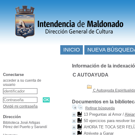
INICIO
NUEVA BÚSQUED
Información de la indexaci
Conectarse
C AUTOAYUDA
acceder a su cuenta de
usuario
C Autoayuda Espiritualid
Documentos en la bibliotec
Olvidé mi contraseña
Refinar búsqueda
13 Preguntas al Amor
/
Aleja
Dirección
50 ejercicios para resolver lo
Biblioteca José Artigas
Pérez del Puerto y Sarandí
AHORA TE TOCA SER FELÍ
Atrévete a Ganar