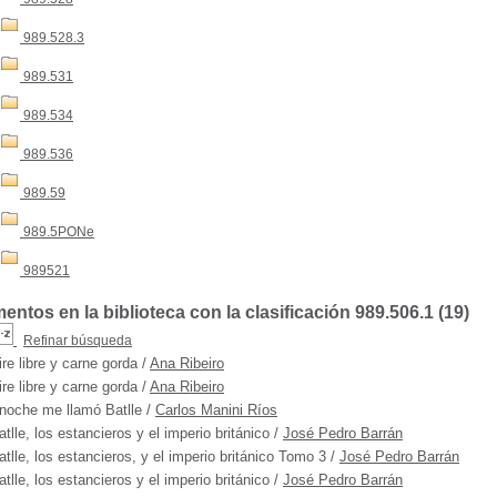
989.528.3
989.531
989.534
989.536
989.59
989.5PONe
989521
ntos en la biblioteca con la clasificación 989.506.1 (
19
)
Refinar búsqueda
ire libre y carne gorda
/
Ana Ribeiro
ire libre y carne gorda
/
Ana Ribeiro
noche me llamó Batlle
/
Carlos Manini Ríos
atlle, los estancieros y el imperio británico
/
José Pedro Barrán
atlle, los estancieros, y el imperio británico Tomo 3
/
José Pedro Barrán
atlle, los estancieros y el imperio británico
/
José Pedro Barrán