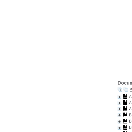
Docume
A
A
A
B
B
B