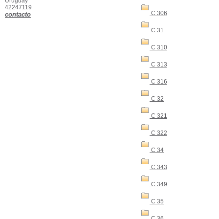
Uruguay
42247119
C 306
contacto
C 31
C 310
C 313
C 316
C 32
C 321
C 322
C 34
C 343
C 349
C 35
C 36