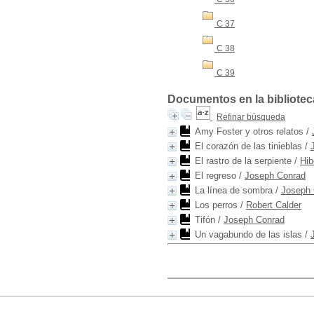
C 37
C 38
C 39
Documentos en la biblioteca
Refinar búsqueda
Amy Foster y otros relatos
/
El corazón de las tinieblas
/
El rastro de la serpiente
/
Hib
El regreso
/
Joseph Conrad
La línea de sombra
/
Joseph 
Los perros
/
Robert Calder
Tifón
/
Joseph Conrad
Un vagabundo de las islas
/