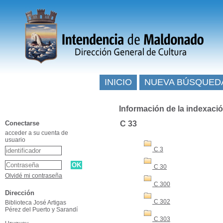
INICIO
NUEVA BÚSQUED
Información de la indexaci
Conectarse
C 33
acceder a su cuenta de
usuario
C 3
C 30
Olvidé mi contraseña
C 300
Dirección
C 302
Biblioteca José Artigas
Pérez del Puerto y Sarandí
C 303